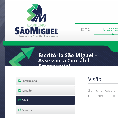
Home
O Escritó
Escritório São Miguel -
Assessoria Contábil
Empresarial
Visão
Institucional
Ser uma excelen
Missão
reconhecimento pel
Visão
Valores