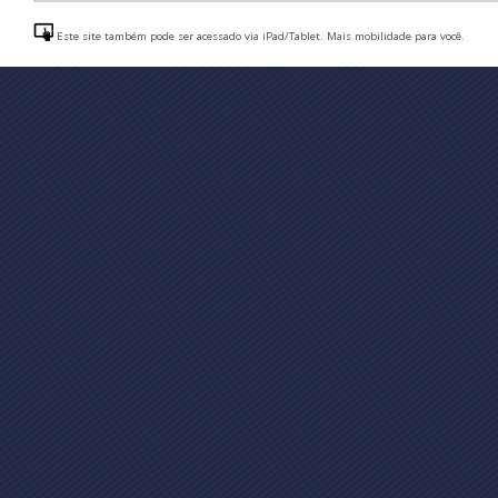
Este site também pode ser acessado via iPad/Tablet. Mais mobilidade para você.