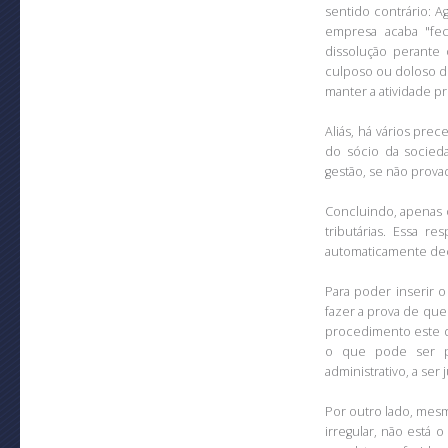
sentido contrário: A
empresa acaba "fe
dissolução perante
culposo ou doloso de
manter a atividade pr
Aliás, há vários pre
do sócio da socieda
gestão, se não provad
Concluindo, apenas 
tributárias. Essa r
automaticamente dec
Para poder inserir 
fazer a prova de que o
procedimento este qu
o que pode ser p
administrativo, a ser
Por outro lado, mesm
irregular, não está