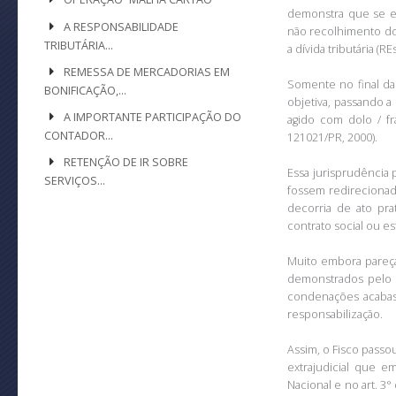
demonstra que se en
A RESPONSABILIDADE
não recolhimento dos
TRIBUTÁRIA…
a dívida tributária (
REMESSA DE MERCADORIAS EM
Somente no final da
BONIFICAÇÃO,…
objetiva, passando a
A IMPORTANTE PARTICIPAÇÃO DO
agido com dolo / f
CONTADOR…
121021/PR, 2000).
RETENÇÃO DE IR SOBRE
Essa jurisprudência 
SERVIÇOS…
fossem redirecionad
decorria de ato pra
contrato social ou es
Muito embora pareça
demonstrados pelo F
condenações acabas
responsabilização.
Assim, o Fisco passou
extrajudicial que e
Nacional e no art. 3