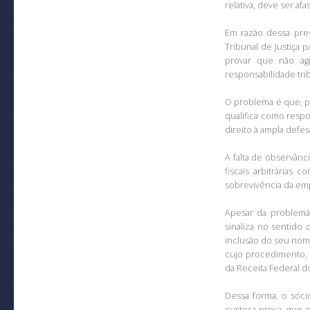
relativa, deve ser af
Em razão dessa pres
Tribunal de Justiça
provar que não ag
responsabilidade trib
O problema é que, pa
qualifica como respo
direito à ampla defe
A falta de observânc
fiscais arbitrárias
sobrevivência da em
Apesar da problemát
sinaliza no sentido
inclusão do seu nom
cujo procedimento, a
da Receita Federal do
Dessa forma, o sóci
custosa prova, que e