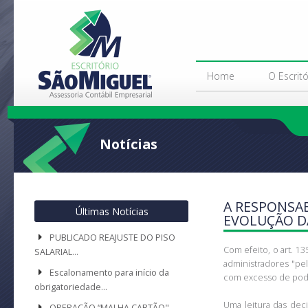
Home
O Escritó
Notícias
A RESPONSAB
Últimas Notícias
EVOLUÇÃO D
PUBLICADO REAJUSTE DO PISO
Com efeito, o art. 13
SALARIAL…
administradores "pel
Escalonamento para início da
com excesso de poder
obrigatoriedade…
Uma leitura das dec
OPERAÇÃO “MALHA CARTÃO"