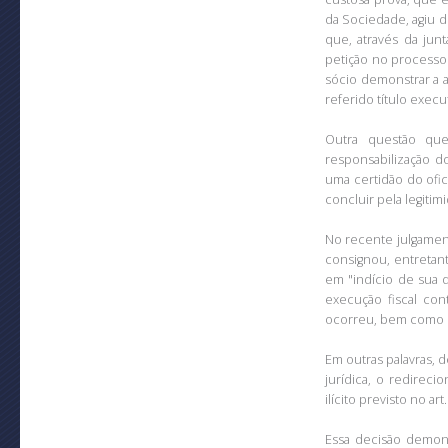
da Sociedade, agiu d
que, através da jun
petição no processo
sócio demonstrar a a
referido título execu
Outra questão que
responsabilização d
uma certidão do ofi
concluir pela legiti
No recente julgament
consignou, entretan
em "indício de sua d
execução fiscal con
ocorreu, bem como d
Em outras palavras, 
jurídica, o redirec
ilícito previsto no art
Essa decisão demons